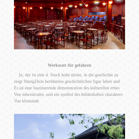
Werkstatt für gefahren
In, der ist eine 4. Stock hohe türme, in die geschichte zu
zeigt ShengZhou berühmten geschichtlichen figur leben und.
Es ist eine faszinierende demonstration des kulturellen erbes
Von subcentralen, und ein symbol des heldenhaften charakters
Von kleinstadt.