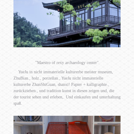
"Maestro of rexy archaeology center"
YueJu in nicht immaterielle kulturerbe meister museum,
ZhuBian., holz., porzellan., YueJu nicht immaterielle
kulturerbe ZhanShiGuan, shanxi! Papier + kalligraphie.,
zurückziehen., und tradition kunst in diesen zeigen und, die
der tourist sehen und erleben,. Und einkaufen und unterhaltung
spaß.